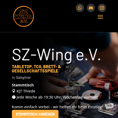
SZ-Wing e.V.
TABLETOP, TCG, BRETT- &
GESELLSCHAFTSSPIELE
in Salzgitter
Stammtisch
KJT Thiede

Jede Woche ab 19:30 Uhr, Wochentag varriiert

Komm einfach vorbei - wir helfen dir beim Einstieg!
STAMMTISCH ANSEHEN